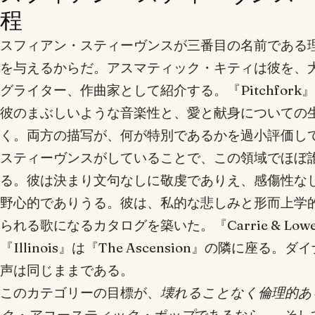
程
スフィアン・スティーヴンスが三番目の名前である
を与えるからだ。アスマティック・キティは彼を、
グライター、作曲家として紹介する。『Pitchfork
彼のまぶしいような音楽性と、愛と献身についての
く。両方の描写が、何が特別であるかを過小評価し
スティーヴンスがしていることで、この領域でほぼ
る。彼は決まり文句なしに敬虔でありえ、感傷性な
野心的でありうる。彼は、私的な悲しみと形而上学
られる歌になるカタログを築いた。『Carrie & Lowel
『Illinois』は『The Ascension』の隣に
声は同じままである。
このカテゴリーの目標が、
壊れることなく倫理的あ