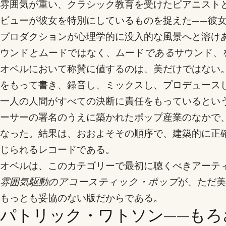
雰囲気が重い、クラシック教育を受けたピアニストとして枠
ビューが彼女を特別にしているものを捉えた——彼
プロダクションが心理学的に没入的な風景へと溶け
ウンド
と
ムードではなく、ムード
である
サウンド、
オベルにおいて称賛に値するのは、美だけではない
をもって書き、録音し、ミックスし、プロデュース
一人の人間がすべての決断に責任をもっているとい
ーサーの署名のうえに築かれたポップ産業のなかで
なった。結果は、おおよそその順序で、建築的に正
じられるレコードである。
オベルは、このカテゴリーで最初に聴くべきアーテ
雰囲気駆動のアコースティック・ポップ
が、ただ美
もっとも妥協のない版だからである。
パトリック・ワトソン——もろ