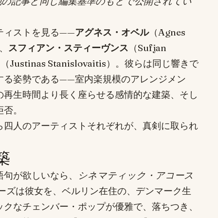
の他の記事と同じ編集基準のもとで公開されてい
ティストを見る——
アグネス・オベル
（Agnes
）、
スフィアン・スティーヴンス
（Sufjan
ス
（Justinas Stanislovaitis）。彼らは同じ響きで
する姿勢である——室内楽規模のアレンジメン
の再生時間より長く座らせる感情的な建築、そし
拒否。
ら四人のアーティストそれぞれが、真剣に取られ
築
語句が欲しいなら、
シネマティック・アコース
ーズは彼女を、ベルリン在住の、デンマーク生
ックなチェンバー・ポップが優雅で、落ちつき、