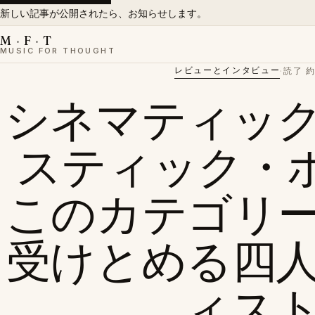
新しい記事が公開されたら、お知らせします。
M
·
F
·
T
MUSIC FOR THOUGHT
レビューとインタビュー
·
読了 
シネマティッ
スティック・
このカテゴリ
受けとめる四
ィス