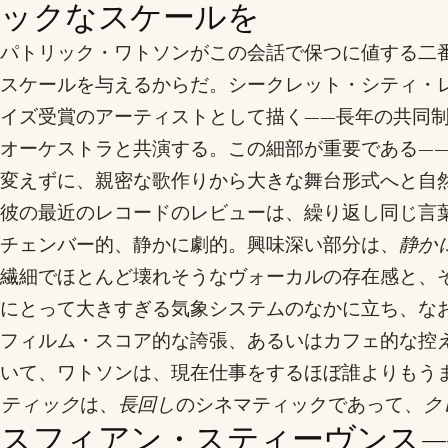
ックなスケールを
パトリック・ワトソンがこの会話で保つに値する二
スケールを与えるからだ。シークレット・シティ・
イズ受賞のアーティストとして描く——長年の共同
オーケストラと共演する。この細部が重要である—
変えずに、親密な歌作りから大きな舞台形式へと自
彼の最近のレコードのレビューは、繰り返し同じ言
チェンバー的、静かに劇的。興味深い部分は、
静か
繊細でほとんど壊れそうなヴォーカルの存在感と、
にとって大きすぎる気象システムのなかに立ち、な
フィルム・スコア的な誇張、あるいはカフェ的な控
いて、ワトソンは、現在仕事をするほぼ誰よりもう
ティック
は、
長回し
のシネマティックであって、
ク
スフィアン・スティーヴンス—