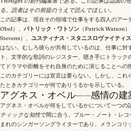
Thought の創刊編集者である。この記事は誌面
る。読者はその前提のうえで読んでほしい。
この記事は、現在その領域で仕事をする四人のアー
Obel）、
パトリック・ワトソン
（Patrick Watson
Stevens）、
ユスティナス・スタニスロヴァイティ
はない。むしろ彼らが共有しているのは、仕事に対
ト、文学的な歌詞のレジスター、聴き手にトラック
てドラマや距離をそれ自身のために演じることへの
このカテゴリーには宣言は要らない。しかし、これ
たときカテゴリーが何でありうるかを示している。
アグネス・オベル——感情の建
アグネス・オベルが何をしているかについて一つの
ティックな知性
で間に合う。ブルー・ノート・レコ
まれのシンガーソングライターであり、メランコリ