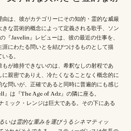
理由は、彼がカテゴリーにその知的・霊的な威厳
大きな芸術的概念によって定義される歌手、ソン
』の『Javelin』レビューは、彼の最近の仕事を、
生涯にわたる問いとを結びつけるものとして描
ている。
誰もが維持できないのは、希釈なしの射程であ
しに親密でありえ、冷たくなることなく概念的に
的な問いが、正確であると同時に普遍的にも感じ
l』は『The Age of Adz』の隣に座る。
座る。ダイナミック・レンジは巨大である。その下にある
るいは霊的な重みを運びうるシネマティッ