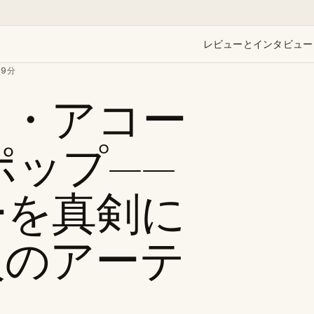
レビューとインタビュー
約9分
ク・アコー
ポップ——
ーを真剣に
人のアーテ
ト