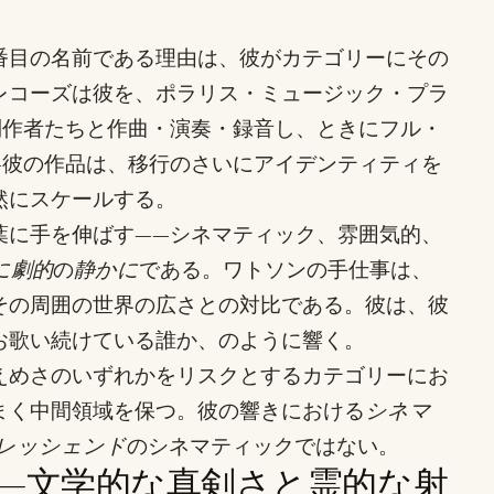
番目の名前である理由は、彼がカテゴリーにその
レコーズは彼を、ポラリス・ミュージック・プラ
制作者たちと作曲・演奏・録音し、ときにフル・
—彼の作品は、移行のさいにアイデンティティを
然にスケールする。
葉に手を伸ばす——シネマティック、雰囲気的、
に劇的
の
静かに
である。ワトソンの手仕事は、
その周囲の世界の広さとの対比である。彼は、彼
お歌い続けている誰か、のように響く。
えめさのいずれかをリスクとするカテゴリーにお
まく中間領域を保つ。彼の響きにおける
シネマ
レッシェンド
のシネマティックではない。
—文学的な真剣さと霊的な射