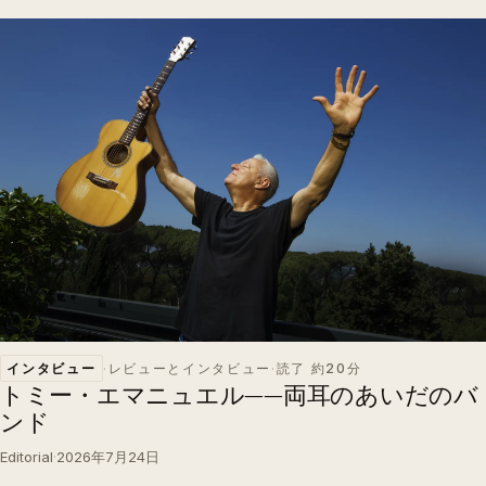
インタビュー
·
レビューとインタビュー
·
読了 約20分
トミー・エマニュエル——両耳のあいだのバ
ンド
Editorial
·
2026年7月24日