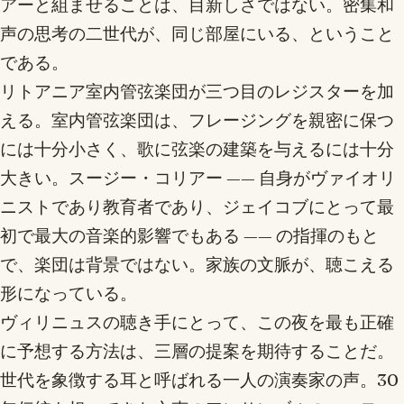
アーと組ませることは、目新しさではない。密集和
声の思考の二世代が、同じ部屋にいる、ということ
である。
リトアニア室内管弦楽団が三つ目のレジスターを加
える。室内管弦楽団は、フレージングを親密に保つ
には十分小さく、歌に弦楽の建築を与えるには十分
大きい。スージー・コリアー —— 自身がヴァイオリ
ニストであり教育者であり、ジェイコブにとって最
初で最大の音楽的影響でもある —— の指揮のもと
で、楽団は背景ではない。家族の文脈が、聴こえる
形になっている。
ヴィリニュスの聴き手にとって、この夜を最も正確
に予想する方法は、三層の提案を期待することだ。
世代を象徴する耳と呼ばれる一人の演奏家の声。30