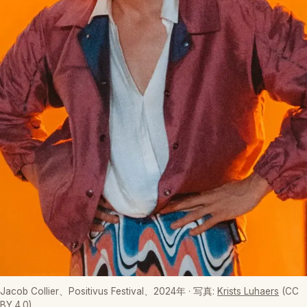
Jacob Collier、Positivus Festival、2024年
· 写真:
Krists Luhaers
(CC
BY 4.0)