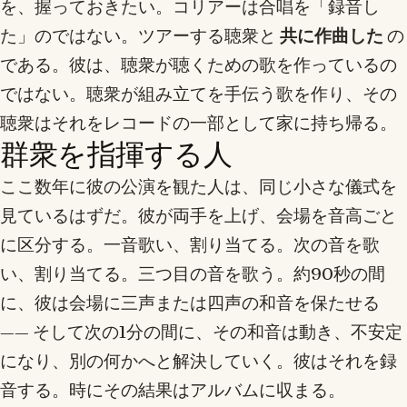
を、握っておきたい。コリアーは合唱を「録音し
た」のではない。ツアーする聴衆と
共に作曲した
の
である。彼は、聴衆が聴くための歌を作っているの
ではない。聴衆が組み立てを手伝う歌を作り、その
聴衆はそれをレコードの一部として家に持ち帰る。
群衆を指揮する人
ここ数年に彼の公演を観た人は、同じ小さな儀式を
見ているはずだ。彼が両手を上げ、会場を音高ごと
に区分する。一音歌い、割り当てる。次の音を歌
い、割り当てる。三つ目の音を歌う。約90秒の間
に、彼は会場に三声または四声の和音を保たせる
—— そして次の1分の間に、その和音は動き、不安定
になり、別の何かへと解決していく。彼はそれを録
音する。時にその結果はアルバムに収まる。