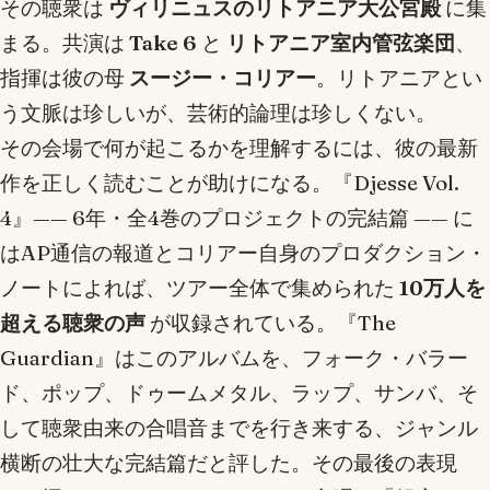
その聴衆は
ヴィリニュスのリトアニア大公宮殿
に集
まる。共演は
Take 6
と
リトアニア室内管弦楽団
、
指揮は彼の母
スージー・コリアー
。リトアニアとい
う文脈は珍しいが、芸術的論理は珍しくない。
その会場で何が起こるかを理解するには、彼の最新
作を正しく読むことが助けになる。『Djesse Vol.
4』—— 6年・全4巻のプロジェクトの完結篇 —— に
はAP通信の報道とコリアー自身のプロダクション・
ノートによれば、ツアー全体で集められた
10万人を
超える聴衆の声
が収録されている。『The
Guardian』はこのアルバムを、フォーク・バラー
ド、ポップ、ドゥームメタル、ラップ、サンバ、そ
して聴衆由来の合唱音までを行き来する、ジャンル
横断の壮大な完結篇だと評した。その最後の表現