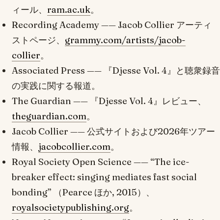
ィール、
ram.ac.uk
。
Recording Academy —— Jacob Collier アーティ
ストページ、
grammy.com/artists/jacob-
collier
。
Associated Press —— 『Djesse Vol. 4』と聴衆録音
の実践に関する報道。
The Guardian
—— 『Djesse Vol. 4』レビュー、
theguardian.com
。
Jacob Collier —— 公式サイトおよび2026年ツアー
情報、
jacobcollier.com
。
Royal Society Open Science
—— “The ice-
breaker effect: singing mediates fast social
bonding” （Pearce ほか, 2015）、
royalsocietypublishing.org
。