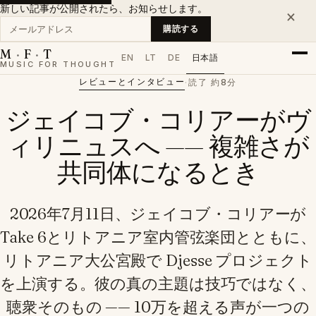
新しい記事が公開されたら、お知らせします。
×
メールアドレス
購読する
M
·
F
·
T
EN
LT
DE
日本語
MUSIC FOR THOUGHT
レビューとインタビュー
·
読了 約8分
ジェイコブ・コリアーがヴ
ィリニュスへ —— 複雑さが
共同体になるとき
2026年7月11日、ジェイコブ・コリアーが
Take 6とリトアニア室内管弦楽団とともに、
リトアニア大公宮殿で Djesse プロジェクト
を上演する。彼の真の主題は技巧ではなく、
聴衆そのもの —— 10万を超える声が一つの