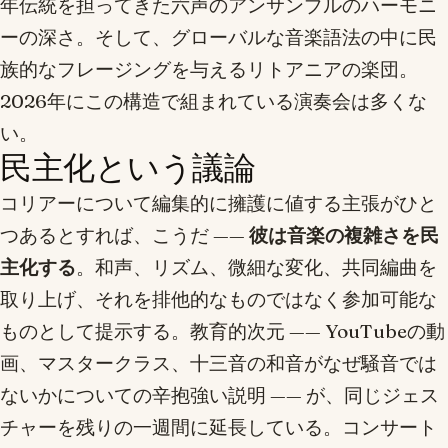
年伝統を担ってきた六声のアンサンブルのハーモニ
ーの深さ。そして、グローバルな音楽語法の中に民
族的なフレージングを与えるリトアニアの楽団。
2026年にこの構造で組まれている演奏会は多くな
い。
民主化という議論
コリアーについて編集的に擁護に値する主張がひと
つあるとすれば、こうだ ——
彼は音楽の複雑さを民
主化する
。和声、リズム、微細な変化、共同編曲を
取り上げ、それを排他的なものではなく参加可能な
ものとして提示する。教育的次元 —— YouTubeの動
画、マスタークラス、十三音の和音がなぜ騒音では
ないかについての辛抱強い説明 —— が、同じジェス
チャーを残りの一週間に延長している。コンサート