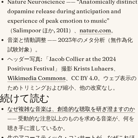
Nature Neuroscience
—— “Anatomically distinct
dopamine release during anticipation and
experience of peak emotion to music”
（Salimpoor ほか, 2011）、
nature.com
。
音楽と情動調整 —— 2023年のメタ分析（無作為化
試験対象）。
ヘッダー写真: 「Jacob Collier at the 2024
Positivus Festival」 撮影 Krists Luhaers、
Wikimedia Commons
、CC BY 4.0。ウェブ表示の
ためトリミングおよび縮小、他の改変なし。
続けて読む
なぜ複雑な音楽は、創造的な聴取を研ぎ澄ますのか
—— 受動的な注意以上のものを求める音楽が、何を
聴き手に渡しているか。
生のアコースティック・コンサートが、なぜこれほ