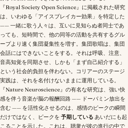
『Royal Society Open Science』に掲載された研究
は、いわゆる「アイスブレイカー効果」を特定した
—— 一緒に歌う人々は、互いに見知らぬ者同士であ
っても、短時間で、他の同等の活動を共有するグル
ープより速く集団凝集性を増す。集団歌唱は、集団
会話にはできないことをする。それは呼吸、注意、
音高知覚を同期させ、しかも「まず自己紹介する」
という社会的負担を伴わない。コリアーのステージ
実践は、それを名付けないままに運用している。
『Nature Neuroscience』の有名な研究は、強い快
感を伴う音楽が脳の報酬回路 —— ドーパミン放出を
含む —— を活性化させるのは、感情のピークの瞬間
だけではなく、ピークを
予期している
あいだにも起
こることを示した。これは、聴衆が彼の進行の中で