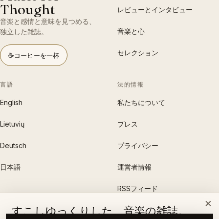
Thought
レビューとインタビュー
音楽と感情と意味を見つめる、
音楽と心
独立した雑誌。
セレクション
☕
コーヒーを一杯
言語
法的情報
English
私たちについて
Lietuvių
プレス
Deutsch
プライバシー
日本語
運営者情報
RSSフィード
×
すこしゆっくりした、音楽の雑誌。
雑誌を支援する →