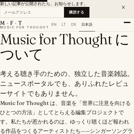
新しい記事が公開されたら、お知らせします。
×
メールアドレス
購読する
M
·
F
·
T
EN
LT
DE
日本語
MUSIC FOR THOUGHT
Music for Thought に
ついて
考える聴き手のための、独立した音楽雑誌。
ニュースポータルでも、ありふれたレビュ
ーサイトでもありません。
Music for Thought は、音楽を「世界に注意を向ける
ひとつの方法」としてとらえる編集プロジェクトで
す。私たちが惹かれるのは、ゆっくり聴くほど報われ
る作品をつくるアーティストたち——シンガーソングラ