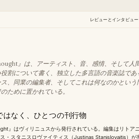
レビューとインタビュー
or Thought』は、アーティスト、音、感情、そして
い役割について書く、独立した多言語の音楽誌であ
ース、同業の編集者、そして
これは何なのか
という
者のために置かれている。
ではなく、ひとつの刊行物
r Thought』はヴィリニュスから発行されている。編集はリト
スタニスロヴァイティス（Justinas Stanislovaitis