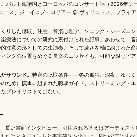
。バルト海諸国とヨーロッパのコンサート評（2026年シ
リニュス、ジェイコブ・コリアー @ ヴィリニュス、ブライア
っくりした聴取、注意、音楽心理学、ソニック・シーズニン
音楽療法についての研究に裏付けられた記事。あわせて、音
会的注意の形としての生演奏、そして速さを軸に組まれた産
ティングの位置をめぐる長文のエッセイも。可能な限りピア
れたサウンド。
特定の聴取条件——冬の孤独、深夜、ゆっく
—のために慎重に組まれた聴取ガイド。ストリーミング・エ
れたプレイリストではない。
ー
、長い書面インタビュー。引用される答えはアーティスト
またはマネジメントと事実確認を済ませ、四つの言語すべ