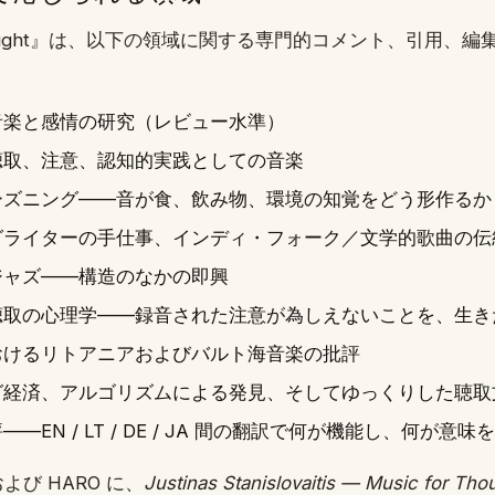
r Thought』は、以下の領域に関する専門的コメント、引用、
音楽と感情の研究（レビュー水準）
聴取、注意、認知的実践としての音楽
ーズニング——音が食、飲み物、環境の知覚をどう形作るか
グライターの手仕事、インディ・フォーク／文学的歌曲の伝
ジャズ——構造のなかの即興
聴取の心理学——録音された注意が為しえないことを、生き
おけるリトアニアおよびバルト海音楽の批評
グ経済、アルゴリズムによる発見、そしてゆっくりした聴取
—EN / LT / DE / JA 間の翻訳で何が機能し、何が意味
および HARO に、
Justinas Stanislovaitis — Music for Tho