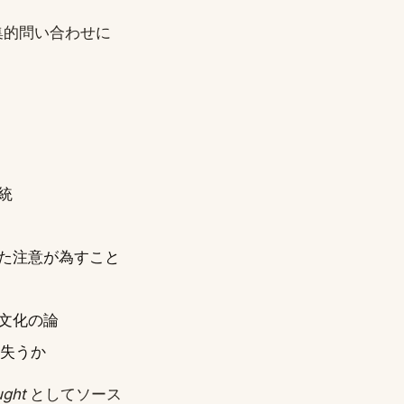
編集的問い合わせに
統
た注意が為すこと
文化の論
を失うか
ught
としてソース