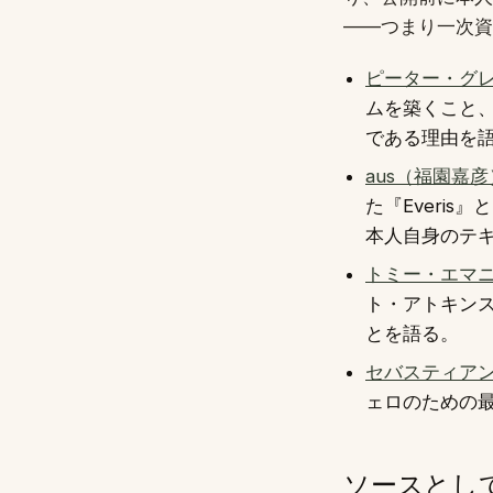
——つまり一次資
ピーター・グ
ムを築くこと
である理由を
aus（福園嘉彦
た『Everi
本人自身のテ
トミー・エマ
ト・アトキン
とを語る。
セバスティア
ェロのための最
ソースとし