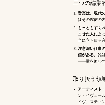
三つの編集
音楽は、現代
はその確信の
もっともすぐ
ませた人によ
当に立ち戻る
注意深い仕事
値がある。
雑
——量を追わ
取り扱う領
アーティスト
ン・イヴェー
イヴ、スティン