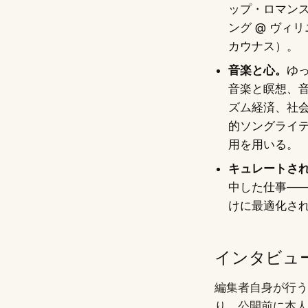
ップ・ロマンス
ング @ ヴィ
カウナス）。
音楽と心。
ゆ
音楽と瞑想、
ズム経済、社
的ソングライ
用を用いる。
キュレートさ
中した仕事—
けに最適化さ
インタビュ
編集者自身が行う
り、公開前に本人