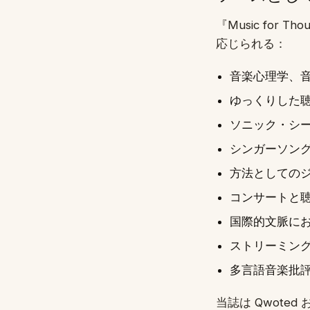
『Music fo
応じられる：
音楽心理学、
ゆっくりした
ソニック・シ
シンガーソン
方法としての
コンサートと
国際的文脈に
ストリーミン
多言語音楽批評—
当誌は Qwoted 