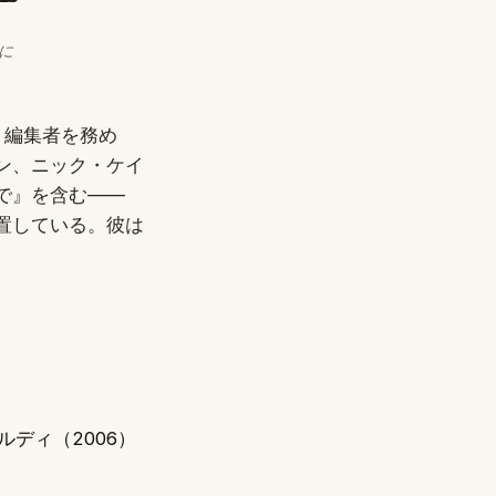
に
し、編集者を務め
ン、ニック・ケイ
で』を含む——
置している。彼は
ディ（2006）