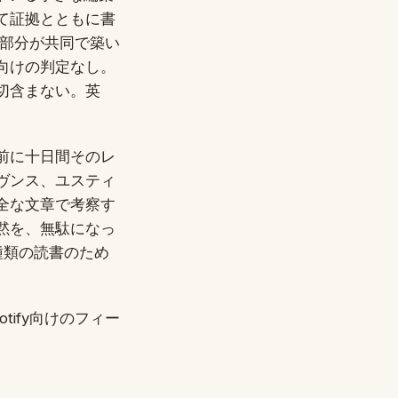
て証拠とともに書
の長文部分が共同で築い
向けの判定なし。
切含まない。英
前に十日間そのレ
ヴンス、ユスティ
全な文章で考察す
黙を、無駄になっ
の種類の読書のため
ify向けのフィー