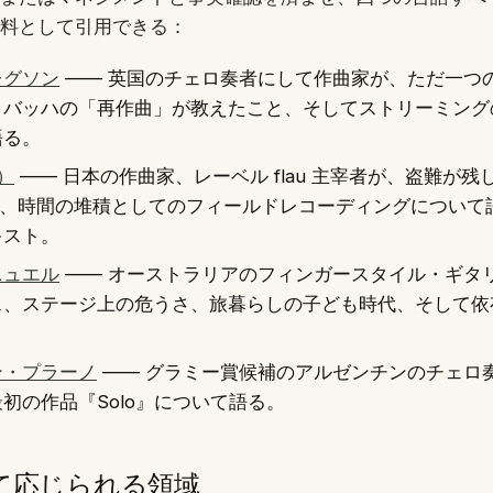
料として引用できる：
レグソン
—— 英国のチェロ奏者にして作曲家が、ただ一つ
、バッハの「再作曲」が教えたこと、そしてストリーミング
語る。
）
—— 日本の作曲家、レーベル flau 主宰者が、盗難が
s』と、時間の堆積としてのフィールドレコーディングについ
キスト。
ニュエル
—— オーストラリアのフィンガースタイル・ギタ
ス、ステージ上の危うさ、旅暮らしの子ども時代、そして依
ン・プラーノ
—— グラミー賞候補のアルゼンチンのチェロ
初の作品『Solo』について語る。
て応じられる領域