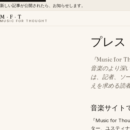
新しい記事が公開されたら、お知らせします。
M
·
F
·
T
MUSIC FOR THOUGHT
プレス
『Music f
音楽のより深
は、記者、ソ
えを求める読
音楽サイト
『Music fo
ター、ユスティナス・