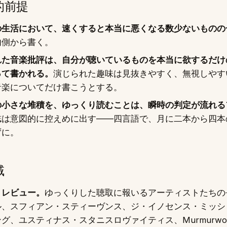
的前提
の生活において、速くすると本当に悪くなる数少ないものの
内側から書く。
れた音楽批評は、自分が聴いているものを本当に欲するだけ
って書かれる。
演じられた趣味は見抜きやすく、無視しやす
音楽についてだけ書こうとする。
の小さな堆積を、ゆっくり読むことは、瞬時の判定が流れる
誌は意図的に控えめに出す——四言語で、月に二本から四本
ずに。
域
・レビュー。
ゆっくりした聴取に報いるアーティストたちの
ル、スフィアン・スティーヴンス、ジ・イノセンス・ミッシ
グ、ユスティナス・スタニスロヴァイティス、Murmurwo