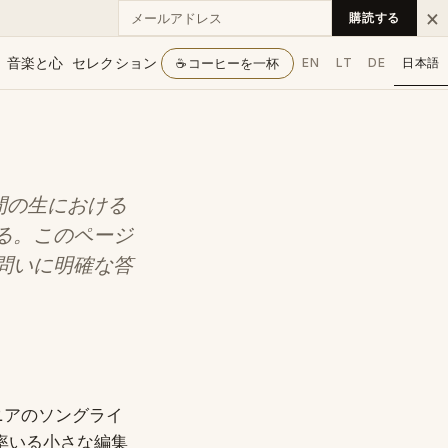
メールアドレス
×
購読する
音楽と心
セレクション
☕
コーヒーを一杯
EN
LT
DE
日本語
人間の生における
る。このページ
問いに明確な答
アニアのソングライ
）が率いる小さな編集