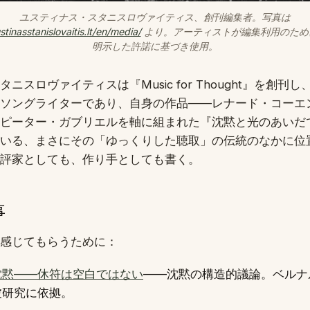
ユスティナス・スタニスロヴァイティス、創刊編集者。写真は
ustinasstanislovaitis.lt/en/media/
より。アーティストが編集利用のため
明示した許諾に基づき使用。
ニスロヴァイティスは『Music for Thought』を創刊
ソングライターであり、自身の作品——レナード・コーエ
ピーター・ガブリエルを軸に組まれた『沈黙と光のあいだ
いる、まさにその「ゆっくりした聴取」の伝統のなかに位
評家としても、作り手としても書く。
事
感じてもらうために：
沈黙——休符は空白ではない
——沈黙の構造的議論。ベルナル
波研究に依拠。