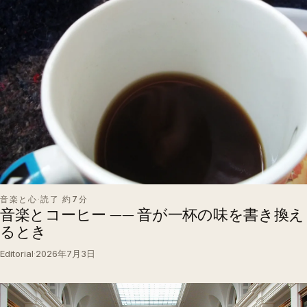
音楽と心
·
読了 約7分
音楽とコーヒー —— 音が一杯の味を書き換え
るとき
Editorial
·
2026年7月3日