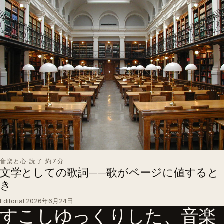
音楽と心
·
読了 約7分
文学としての歌詞——歌がページに値すると
き
Editorial
·
2026年6月24日
すこしゆっくりした、音楽