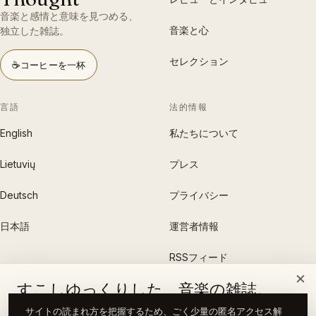
音楽と感情と意味を見つめる、
音楽と心
独立した雑誌。
セレクション
☕
コーヒーを一杯
言語
法的情報
English
私たちについて
Lietuvių
プレス
Deutsch
プライバシー
日本語
運営者情報
RSSフィード
×
すこしゆっくりした、音楽の雑誌。
雑誌を支援する →
新しい記事が公開されたら、お知らせします。
サイトの読まれ方を把握するため、ごく少量の匿名アクセス解