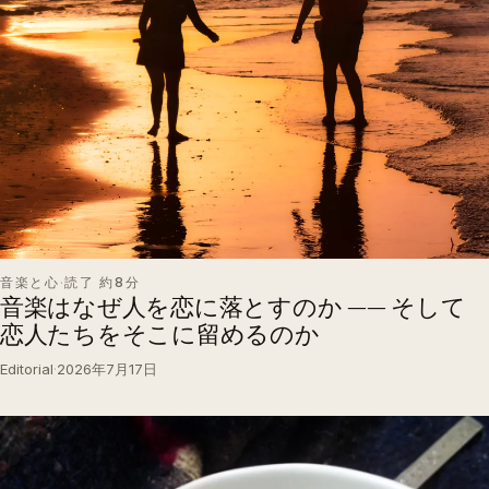
音楽と心
·
読了 約8分
音楽はなぜ人を恋に落とすのか —— そして
恋人たちをそこに留めるのか
Editorial
·
2026年7月17日