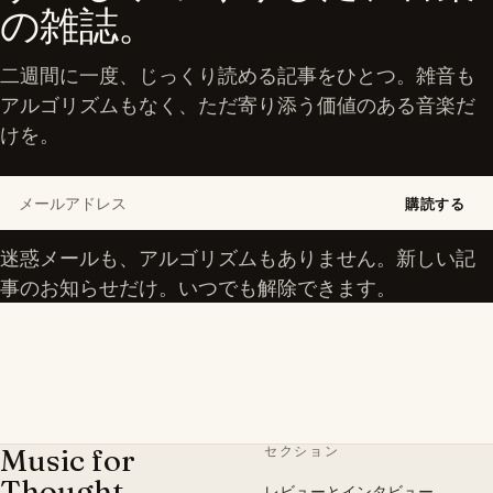
の雑誌。
二週間に一度、じっくり読める記事をひとつ。雑音も
アルゴリズムもなく、ただ寄り添う価値のある音楽だ
けを。
メールアドレス
購読する
迷惑メールも、アルゴリズムもありません。新しい記
事のお知らせだけ。いつでも解除できます。
Music for
セクション
Thought
レビューとインタビュー