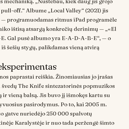
as mechaniką. „Nustebau, kiek daug jis grojo
r
pull-off
.“ Albume „Local Valley“ (2021) jis
tatė — programuodamas ritmus iPad programėle
aiko ištisą atsargą konkrečių derinimų — „«El
-E. Gal pusė albumo yra E-A-D-A-B-E“, — o
š šešių stygų, palikdamas vieną atvirą
 eksperimentas
nos paprastai reiškia. Žinomiausias jo įrašas
čių švedų The Knife sintezatorinės popmuzikos
ą ir vieną balsą. Jis buvo jį išmokęs kartu su
tyvuosius pasirodymus. Po to, kai 2005 m.
so gatve nuriedėjo 250 000 spalvotų
tinėje Karalystėje ir nuo tada peržengė šimto