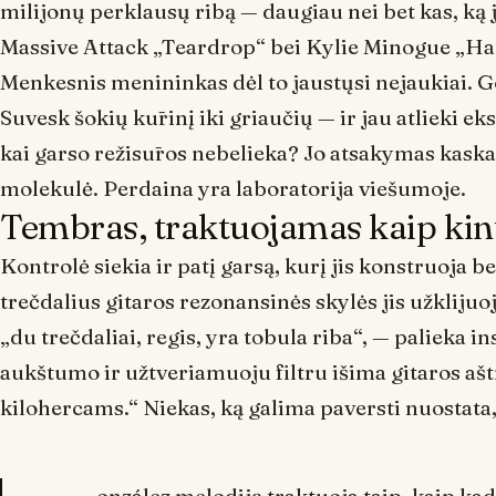
milijonų perklausų ribą — daugiau nei bet kas, ką ji
Massive Attack „Teardrop“ bei Kylie Minogue „Han
Menkesnis menininkas dėl to jaustųsi nejaukiai. Go
Suvesk šokių kūrinį iki griaučių — ir jau atlieki ek
kai garso režisūros nebelieka? Jo atsakymas kaskart
molekulė. Perdaina yra laboratorija viešumoje.
Tembras, traktuojamas kaip ki
Kontrolė siekia ir patį garsą, kurį jis konstruoja 
trečdalius gitaros rezonansinės skylės jis užklijuo
„du trečdaliai, regis, yra tobula riba“, — palieka 
aukštumo ir užtveriamuoju filtru išima gitaros ašt
kilohercams.“ Niekas, ką galima paversti nuostata