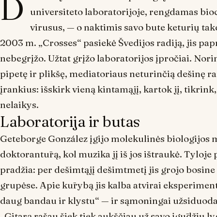
D
universiteto laboratorijoje, rengdamas bio
virusus, — o naktimis savo bute keturių ta
2003 m. „Crosses“ pasiekė Švedijos radiją, jis pa
nebegrįžo. Užtat grįžo laboratorijos įpročiai. Nori
pipetę ir plikšę, mediatoriaus neturinčią dešinę r
įrankius: išskirk vieną kintamąjį, kartok jį, tikrink,
nelaikys.
Laboratorija ir butas
Geteborge González įgijo molekulinės biologijos m
doktorantūrą, kol muzika jį iš jos ištraukė. Tyloje 
pradžia: per dešimtąjį dešimtmetį jis grojo bosine
grupėse. Apie kūrybą jis kalba atvirai eksperimen
daug bandau ir klystu“ — ir sąmoningai užsiduoda
„Gitarą rašau šiek tiek aukščiau už savo įgūdžių lygį