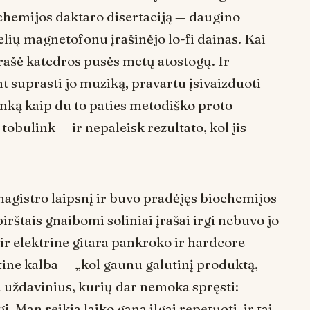
chemijos daktaro disertaciją — daugino
kelių magnetofonu įrašinėjo
lo-fi
dainas. Kai
prašė katedros pusės metų atostogų. Ir
nt suprasti jo muziką, pravartu įsivaizduoti
anką kaip du to paties metodiško proto
 tobulink — ir nepaleisk rezultato, kol jis
agistro laipsnį ir buvo pradėjęs biochemijos
pirštais gnaibomi soliniai įrašai irgi nebuvo jo
 ir elektrine gitara pankroko ir hardcore
tine kalba — „kol gaunu galutinį produktą,
 uždavinius, kurių dar nemoka spręsti:
. Man reikia laiko gana ilgai repetuoti, ir tai