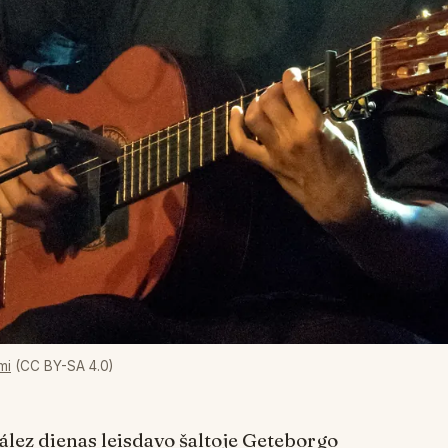
mi
(CC BY-SA 4.0)
lez dienas leisdavo šaltoje Geteborgo