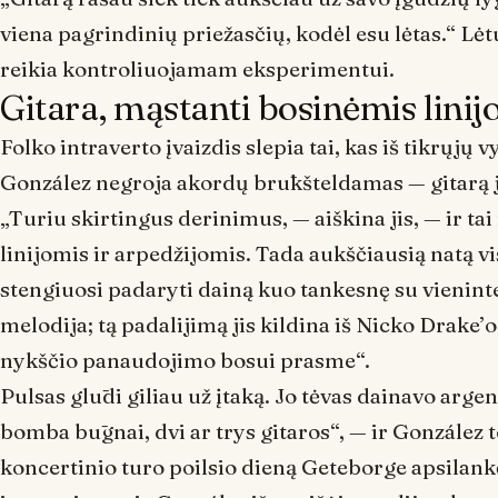
viena pagrindinių priežasčių, kodėl esu lėtas.“ Lė
reikia kontroliuojamam eksperimentui.
Gitara, mąstanti bosinėmis linij
Folko intraverto įvaizdis slepia tai, kas iš tikrųjų 
González negroja akordų brūkšteldamas — gitarą j
„Turiu skirtingus derinimus, — aiškina jis, — ir ta
linijomis ir arpedžijomis. Tada aukščiausią natą v
stengiuosi padaryti dainą kuo tankesnę su vieninte
melodija; tą padalijimą jis kildina iš Nicko Drake’
nykščio panaudojimo bosui prasme“.
Pulsas glūdi giliau už įtaką. Jo tėvas dainavo arge
bomba būgnai, dvi ar trys gitaros“, — ir González 
koncertinio turo poilsio dieną Geteborge apsilank