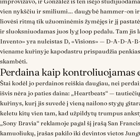
improvizavo, ir González iš ten išėjo studijuodam
vien nykščiu ir smiliumi… daugybė
hammer-on
i
liovėsi ritmą tik užuominėmis žymėjęs ir jį pas
ir sluoksniuodamas juos lyg
loop
pedalu. Tam jis l
Invento» yra nuleistas D, «Visions» — D-A-D-A-B
viename kūrinyje kapodastru prispaudžia penkias i
skambėti.
Perdaina kaip kontroliuojamas
Štai kodėl jo perdainos reiškia daugiau, nei perdai
išvis nėra jo paties daina: „Heartbeats“ — tautie
kūrinys, kurį jis suvedė į vieną nailono stygų gitar
keletu kitų vien tam, kad užpildytų trumpus anks
„Sony Bravia“ reklamoje pagal šį įrašą San Franci
kamuoliukų, įrašas pakilo iki devintos vietos Jung