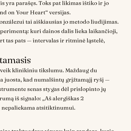
s yra parašęs. Toks pat likimas ištiko ir jo
d on Your Heart“ versijas.
nzálezui tai aiškiausias jo metodo liudijimas.
sperimentą: kuri dainos dalis lieka laikančioji,
 tas pats — intervalas ir ritminė ląstelė,
ntamasis
beveik klinikiniu tikslumu. Maždaug du
ja juosta, kad numalšintų grįžtamąjį ryšį —
instrumente senas stygas dėl prislopinto jų
rumą iš signalo: „Aš alergiškas 2
, nepaliekama atsitiktinumui.