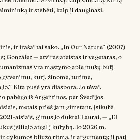
daise traktuodavo virusą: kaip sandarą, kurią
šeimininką ir stebėti, kaip ji dauginasi.
tinis, ir įrašai tai sako. „In Our Nature“ (2007)
 González — atviras ateistas ir vegetaras, o
 „Humanizmas yra mąstymo apie mūsų būtį
o gyvenimu, kurį, žinome, turime,
o.“ Kita pusė yra diaspora. Jo tėvai,
mo pabėgo iš Argentinos, per Švedijos
isiais, metais prieš jam gimstant, įsikūrė
2021-aisiais, gimus jo dukrai Laurai, — „El
kus įsiliejo atgal į kūrybą. Jo 2026 m.
ir dykumos bliuzo ritmą, ir argumentą; jį patį