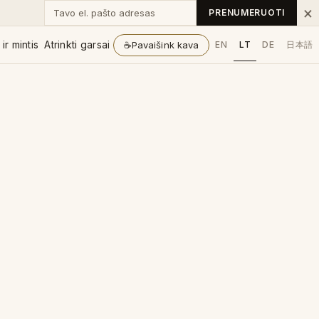
Tavo el. pašto adresas
×
PRENUMERUOTI
ir mintis
Atrinkti garsai
☕
Pavaišink kava
EN
LT
DE
日本語