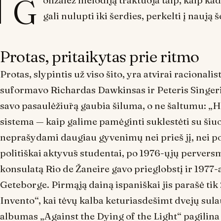
G
onzález melodiją traktuoja taip, kaip ka
gali nulupti iki šerdies, perkelti į naują 
Protas, pritaikytas prie ritmo
Protas, slypintis už viso šito, yra atvirai racionalis
suformavo Richardas Dawkinsas ir Peteris Singeris;
savo pasaulėžiūrą gaubia šiluma, o ne šaltumu:
sistema — kaip galime pamėginti suklestėti su šiu
neprašydami daugiau gyvenimų nei prieš jį, nei po j
politiškai aktyvūs studentai, po 1976-ųjų pervers
konsulatą Rio de Žaneire gavo prieglobstį ir 1977-a
Geteborge. Pirmąją dainą ispaniškai jis parašė tik 
Invento“, kai tėvų kalba keturiasdešimt dvejų sulau
albumas „Against the Dying of the Light“ pagilina 