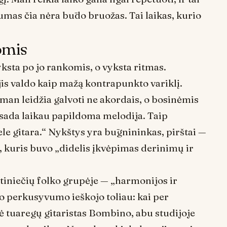
tumas čia nėra būdo bruožas. Tai laikas, kurio
omis
vyksta po jo rankomis, o vyksta ritmas.
is valdo kaip mažą kontrapunkto variklį.
i man leidžia galvoti ne akordais, o bosinėmis
isada laikau papildoma melodija. Taip
le gitara.“ Nykštys yra būgnininkas, pirštai —
o, kuris buvo „didelis įkvėpimas derinimų ir
ntiniečių folko grupėje — „harmonijos ir
to perkusyvumo ieškojo toliau: kai per
ė tuaregų gitaristas Bombino, abu studijoje