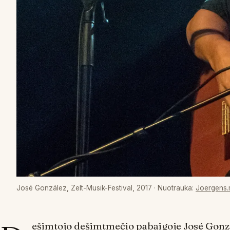
José González, Zelt-Musik-Festival, 2017
· Nuotrauka:
Joergens.
ešimtojo dešimtmečio pabaigoje José Gonzá