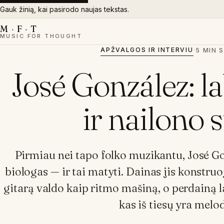
Gauk žinią, kai pasirodo naujas tekstas.
M
·
F
·
T
MUSIC FOR THOUGHT
APŽVALGOS IR INTERVIU
·
5 MIN 
José González: la
ir nailono 
Pirmiau nei tapo folko muzikantu, José G
biologas — ir tai matyti. Dainas jis konstru
gitarą valdo kaip ritmo mašiną, o perdainą l
kas iš tiesų yra melod