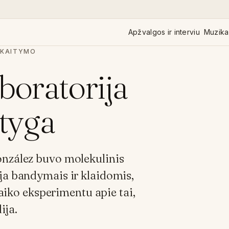
Apžvalgos ir interviu
Muzika 
SKAITYMO
boratorija
styga
onzález buvo molekulinis
oja bandymais ir klaidomis,
aiko eksperimentu apie tai,
ija.