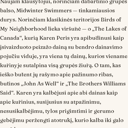
Naujam klausytojui, norinčiam dabartinio grupės
balso,
Midwinter Swimmers
— tinkamiausios
durys. Norinčiam klasikinės teritorijos
Birds of
My Neighborhood
lieka viršūnė — o „The Lakes of
Canada“, kurią Karen Peris yra apibūdinusi kaip
įsivaizduoto peizažo dainą su bendro dainavimo
pojūčiu viduje, yra viena tų dainų, kurios viename
kūrinyje sutalpina visą grupės žiūrą. O tam, kas
ieško būtent jų rašymo apie
pažinumo ribas
,
būtinos „John As Well“ ir „The Brothers Williams
Said“. Karen yra kalbėjusi apie abi dainas kaip
apie kūrinius, susijusius su atpažinimu,
nesusikalbėjimu, tylos prigimtimi ir gerumo
gebėjimu peržengti atotrūkį, kurio kalba iki galo