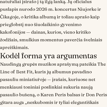
natūraliai įsirašo į tą ilgą lanką. Jų oficialus
puslapis nurodo 2026 m. koncertus Niujorke ir
Čikagoje, o kritika albumą ir toliau aprašo kaip
prieglobstį nuo šiuolaikinio gyvenimo
kakofonijos — dainas, kurios, vieno kritiko
žodžiais, smulkius momentus paverčia švelniais
apreiškimais.
Kodėl forma yra argumentas
Naudingą grupės muzikos aprašymą pateikia
The
Line of Best Fit
, kuris jų albumus pavadino
pasauliu miniatiūroje
— įrašais, kuriuose net
menkiausi toniniai poslinkiai sukuria naują
pasaulio būseną, o Karen Peris balsas ir Don Peris
gitara auga „neskubomis ir tyliai elegantiškais