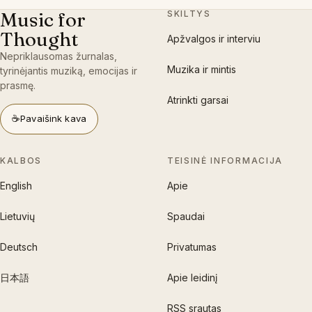
Music for
SKILTYS
Thought
Apžvalgos ir interviu
Nepriklausomas žurnalas,
Muzika ir mintis
tyrinėjantis muziką, emocijas ir
prasmę.
Atrinkti garsai
☕
Pavaišink kava
KALBOS
TEISINĖ INFORMACIJA
English
Apie
Lietuvių
Spaudai
Deutsch
Privatumas
日本語
Apie leidinį
RSS srautas