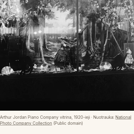
Arthur Jordan Piano Company vitrina, 1920-ieji
· Nuotrauka:
National
Photo Company Collection
(Public domain)