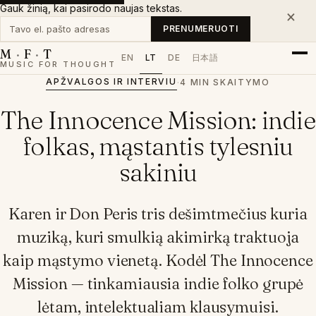
Gauk žinią, kai pasirodo naujas tekstas.
×
Tavo el. pašto adresas
PRENUMERUOTI
M
·
F
·
T
EN
LT
DE
日本語
MUSIC FOR THOUGHT
APŽVALGOS IR INTERVIU
·
4 MIN SKAITYMO
The Innocence Mission: indie
folkas, mąstantis tylesniu
sakiniu
Karen ir Don Peris tris dešimtmečius kuria
muziką, kuri smulkią akimirką traktuoja
kaip mąstymo vienetą. Kodėl The Innocence
Mission — tinkamiausia indie folko grupė
lėtam, intelektualiam klausymuisi.