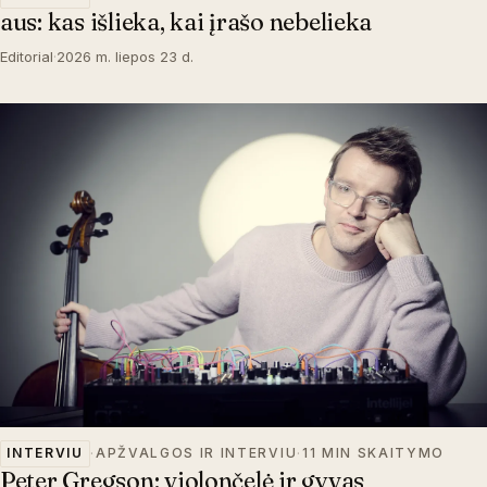
aus: kas išlieka, kai įrašo nebelieka
Editorial
·
2026 m. liepos 23 d.
INTERVIU
·
APŽVALGOS IR INTERVIU
·
11 MIN SKAITYMO
Peter Gregson: violončelė ir gyvas