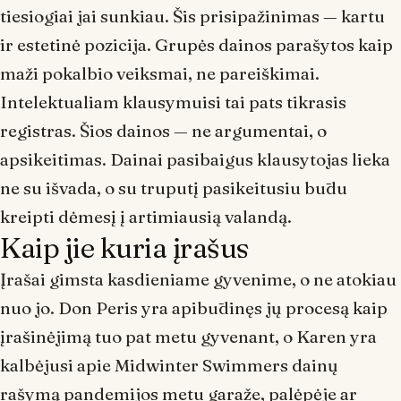
tiesiogiai jai sunkiau. Šis prisipažinimas — kartu
ir estetinė pozicija. Grupės dainos parašytos kaip
maži pokalbio veiksmai, ne pareiškimai.
Intelektualiam klausymuisi tai pats tikrasis
registras. Šios dainos — ne argumentai, o
apsikeitimas
. Dainai pasibaigus klausytojas lieka
ne su išvada, o su truputį pasikeitusiu būdu
kreipti dėmesį į artimiausią valandą.
Kaip jie kuria įrašus
Įrašai gimsta kasdieniame gyvenime, o ne atokiau
nuo jo. Don Peris yra apibūdinęs jų procesą kaip
įrašinėjimą tuo pat metu gyvenant, o Karen yra
kalbėjusi apie
Midwinter Swimmers
dainų
rašymą pandemijos metu garaže, palėpėje ar