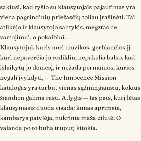
sakiusi, kad ryšio su klausytojais pajautimas yra
viena pagrindinių priežasčių toliau įrašinėti. Tai
atlikėjo ir klausytojo santykis, megztas ne
vartojimui
, o
pokalbiui
.
Klausytojui, kuris nori muzikos, gerbiančios jį —
kuri nepaverčia jo rodikliu, nepakelia balso, kad
išlaikytų jo dėmesį, ir nežada permainos, kurios
negali įvykdyti, — The Innocence Mission
katalogas yra turbūt vienas sąžiningiausių, kokius
šiandien galima rasti. Atlygis — tas pats, kurį lėtas
klausymasis duoda visada: kūnas aprimsta,
kambarys patylėja, nukrinta maža eilutė. O
valanda po to būna truputį kitokia.