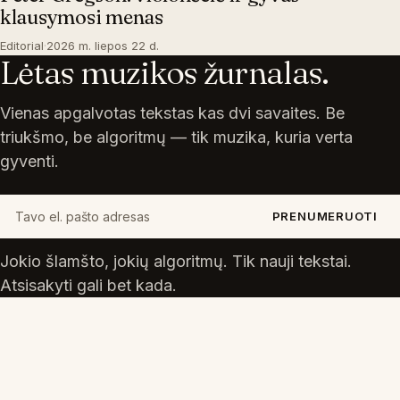
klausymosi menas
Editorial
·
2026 m. liepos 22 d.
Lėtas muzikos žurnalas.
Vienas apgalvotas tekstas kas dvi savaites. Be
triukšmo, be algoritmų — tik muzika, kuria verta
gyventi.
Tavo el. pašto adresas
PRENUMERUOTI
Jokio šlamšto, jokių algoritmų. Tik nauji tekstai.
Atsisakyti gali bet kada.