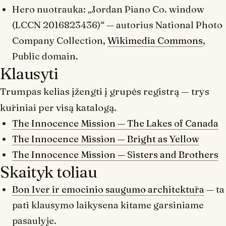
Hero nuotrauka: „Jordan Piano Co. window
(LCCN 2016823436)“ — autorius National Photo
Company Collection,
Wikimedia Commons
,
Public domain.
Klausyti
Trumpas kelias įžengti į grupės registrą — trys
kūriniai per visą katalogą.
The Innocence Mission —
The Lakes of Canada
The Innocence Mission —
Bright as Yellow
The Innocence Mission —
Sisters and Brothers
Skaityk toliau
Bon Iver ir emocinio saugumo architektūra
— ta
pati klausymo laikysena kitame garsiniame
pasaulyje.