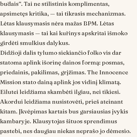
būdais“. Tai ne stilistinis komplimentas,
apsimetęs kritika, — tai tikrasis mechanizmas.
Lėtas klausymasis nėra mažas BPM. Lėtas
klausymasis — tai kai kūrinys apskritai išmoko
girdėti smulkius dalykus.
Didžioji dalis
tylumo
siekiančio folko vis dar
statoma aplink išorinę dainos formą: posmas,
priedainis, pakilimas, grįžimas. The Innocence
Mission stato dainą aplink jos vidinį klimatą.
Eilutei leidžiama skambėti ilgiau, nei tikiesi.
Akordui leidžiama nusistovėti, prieš ateinant
kitam. Įkvėpimas kartais bus garsiausias įvykis
kambaryje. Klausytojas šituos sprendimus
pastebi, nes daugiau niekas neprašo jo dėmesio.