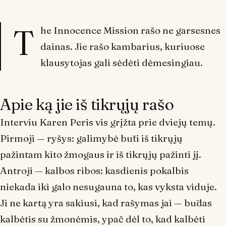
T
he Innocence Mission rašo ne garsesnes
dainas. Jie rašo kambarius, kuriuose
klausytojas gali sėdėti dėmesingiau.
Apie ką jie iš tikrųjų rašo
Interviu Karen Peris vis grįžta prie dviejų temų.
Pirmoji — ryšys: galimybė būti iš tikrųjų
pažintam kito žmogaus ir iš tikrųjų pažinti jį.
Antroji — kalbos ribos: kasdienis pokalbis
niekada iki galo nesugauna to, kas vyksta viduje.
Ji ne kartą yra sakiusi, kad rašymas jai — būdas
kalbėtis su žmonėmis, ypač dėl to, kad kalbėti