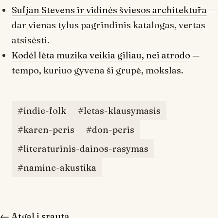
Sufjan Stevens ir vidinės šviesos architektūra
—
dar vienas tylus pagrindinis katalogas, vertas
atsisėsti.
Kodėl lėta muzika veikia giliau, nei atrodo
—
tempo, kuriuo gyvena ši grupė, mokslas.
#indie-folk
#letas-klausymasis
#karen-peris
#don-peris
#literaturinis-dainos-rasymas
#namine-akustika
← Atgal į srautą