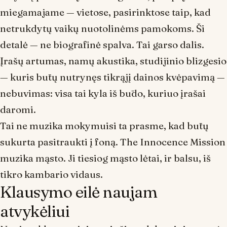
miegamajame — vietose, pasirinktose taip, kad
netrukdytų vaikų nuotolinėms pamokoms. Ši
detalė — ne biografinė spalva. Tai garso dalis.
Įrašų artumas, namų akustika, studijinio blizgesio
— kuris būtų nutrynęs tikrąjį dainos kvėpavimą —
nebuvimas: visa tai kyla iš būdo, kuriuo įrašai
daromi.
Tai ne
muzika mokymuisi
ta prasme, kad būtų
sukurta pasitraukti į foną. The Innocence Mission
muzika mąsto. Ji tiesiog mąsto lėtai, ir balsu, iš
tikro kambario vidaus.
Klausymo eilė naujam
atvykėliui