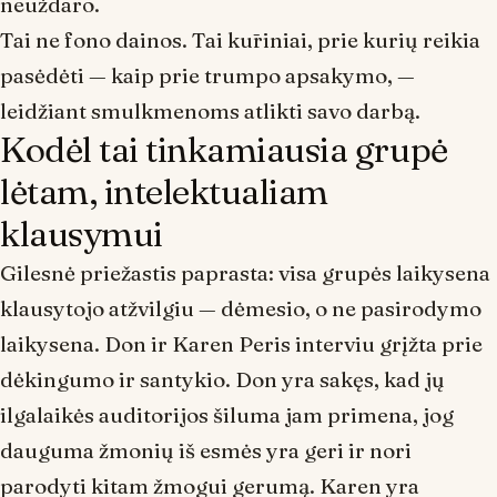
neuždaro.
Tai ne fono dainos. Tai kūriniai, prie kurių reikia
pasėdėti — kaip prie trumpo apsakymo, —
leidžiant smulkmenoms atlikti savo darbą.
Kodėl tai tinkamiausia grupė
lėtam, intelektualiam
klausymui
Gilesnė priežastis paprasta: visa grupės laikysena
klausytojo atžvilgiu — dėmesio, o ne pasirodymo
laikysena. Don ir Karen Peris interviu grįžta prie
dėkingumo ir santykio. Don yra sakęs, kad jų
ilgalaikės auditorijos šiluma jam primena, jog
dauguma žmonių iš esmės yra geri ir nori
parodyti kitam žmogui gerumą. Karen yra