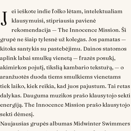
J
ei ieškote indie folko lėtam, intelektualiam
klausymuisi, stipriausia pavienė
rekomendacija — The Innocence Mission. Ši
grupė ne šiaip tylesnė už kolegas. Jos pamatas —
kitoks santykis su pastebėjimu. Dainos statomos
aplink labai smulkų vienetą — frazės posūkį,
akimirkos pojūtį, tikslią kambario tekstūrą, — o
aranžuotės duoda tiems smulkiems vienetams
tiek laiko, kiek reikia, kad juos pajustum. Tai retas
dalykas. Dauguma muzikos prašo klausytojo sekti
energiją. The Innocence Mission prašo klausytojo
sekti dėmesį.
Naujausias grupės albumas
Midwinter Swimmers