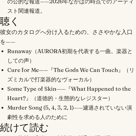
の公的な報道——2026年なかばの時点でのアーティ
スト関連報道。
聴く
彼女のカタログへ分け入るための、ささやかな入口
を——
Runaway
（AURORA初期を代表する一曲。楽器と
しての声）
Cure for Me
——『The Gods We Can Touch』（リ
ズミカルで打楽器的なヴォーカル）
Some Type of Skin
——『What Happened to the
Heart?』（道徳的・生態的なレジスター）
Murder Song (5, 4, 3, 2, 1)
——濾過されていない演
劇性を求める人のために
続けて読む