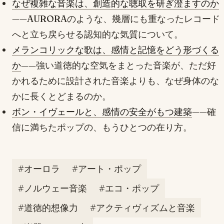
なぜ複雑な音楽は、創造的な聴取を研ぎ澄ますのか
——AURORAのような、幾層にも重なったレコード
へと立ち戻らせる認知的な気質について。
メランコリックな歌は、感情と記憶をどう形づくる
か
——強い道徳的な空気をまとった音楽が、ただ好
かれるために設計された音楽よりも、なぜ身体のな
かに長くとどまるのか。
ボン・イヴェールと、感情の安全がもつ建築
——確
信に満ちたポップの、もうひとつの在り方。
#オーロラ
#アート・ポップ
#ノルウェー音楽
#エコ・ポップ
#道徳的想像力
#アクティヴィズムと音楽