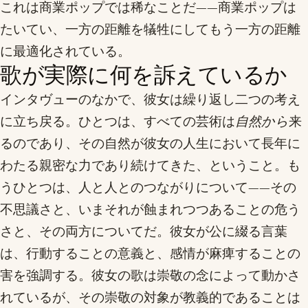
これは商業ポップでは稀なことだ——商業ポップは
たいてい、一方の距離を犠牲にしてもう一方の距離
に最適化されている。
歌が実際に何を訴えているか
インタヴューのなかで、彼女は繰り返し二つの考え
に立ち戻る。ひとつは、すべての芸術は
自然から
来
るのであり、その自然が彼女の人生において長年に
わたる親密な力であり続けてきた、ということ。も
うひとつは、人と人とのつながりについて——その
不思議さと、いまそれが蝕まれつつあることの危う
さと、その両方についてだ。彼女が公に綴る言葉
は、行動することの意義と、感情が麻痺することの
害を強調する。彼女の歌は崇敬の念によって動かさ
れているが、その崇敬の対象が教義的であることは