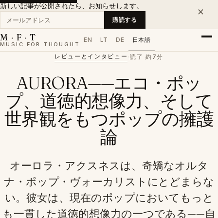
新しい記事が公開されたら、お知らせします。
×
メールアドレス
購読する
M
·
F
·
T
EN
LT
DE
日本語
MUSIC FOR THOUGHT
レビューとインタビュー
·
読了 約7分
AURORA——エコ・ポッ
プ、道徳的想像力、そして
世界観をもつポップの擁護
論
オーロラ・アクスネスは、奇矯なオルタ
ナ・ポップ・ヴォーカリストにとどまらな
い。彼女は、現在のポップにおいてもっと
も一貫した道徳的想像力の一つである——自