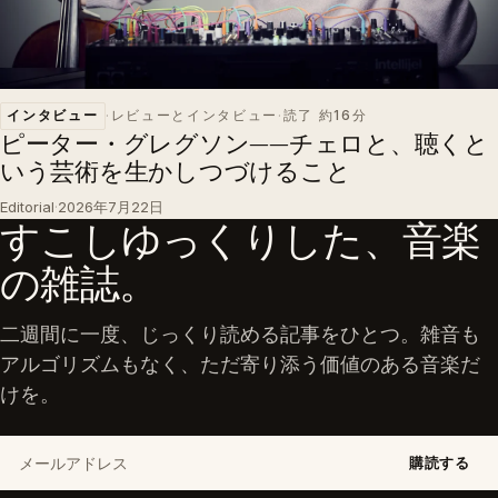
インタビュー
·
レビューとインタビュー
·
読了 約16分
ピーター・グレグソン——チェロと、聴くと
いう芸術を生かしつづけること
Editorial
·
2026年7月22日
すこしゆっくりした、音楽
の雑誌。
二週間に一度、じっくり読める記事をひとつ。雑音も
アルゴリズムもなく、ただ寄り添う価値のある音楽だ
けを。
メールアドレス
購読する