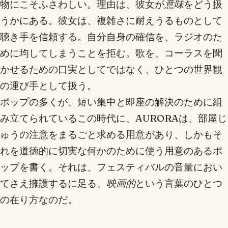
物にこそふさわしい。理由は、彼女が
意味
をどう扱
うかにある。彼女は、複雑さに耐えうるものとして
聴き手を信頼する。自分自身の確信を、ラジオのた
めに均してしまうことを拒む。歌を、コーラスを聞
かせるための口実としてではなく、ひとつの世界観
の運び手として扱う。
ポップの多くが、短い集中と即座の解決のために組
み立てられているこの時代に、AURORAは、部屋じ
ゅうの注意をまるごと求める用意があり、しかもそ
れを道徳的に切実な何かのために使う用意のあるポ
ップを書く。それは、フェスティバルの音量におい
てさえ擁護するに足る、
映画的
という言葉のひとつ
の在り方なのだ。