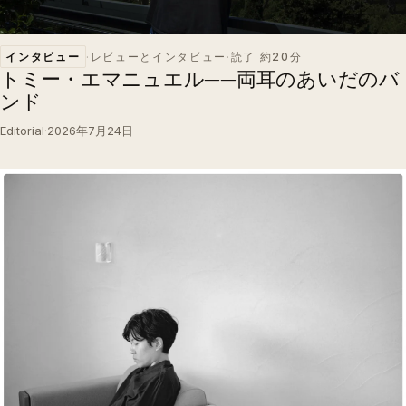
インタビュー
·
レビューとインタビュー
·
読了 約20分
トミー・エマニュエル——両耳のあいだのバ
ンド
Editorial
·
2026年7月24日