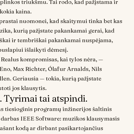
plinkos triukšmu. Tai rodo, kad
pažįstama ir
 kokia kaina
.
a įprastai nuomonei, kad skaitymui tinka bet kas
zika, kurią pažįstate pakankamai gerai, kad
miškai ir tembriškai pakankamai nuspėjama,
 puslapiui išlaikyti dėmesį.
. Realus kompromisas, kai tylos nėra, —
no, Max Richter, Ólafur Arnalds, Nils
en. Geriausia — tokia, kurią pažįstate
oti jos klausytis.
Tyrimai tai atspindi.
 tiesioginis programų inžinerijos šaltinis
ų darbas
IEEE Software
: muzikos klausymasis
ašant kodą ar dirbant pasikartojančius