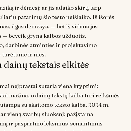
iką ir dėmesį: ar jis atlaiko skirtį tarp
arių patarimų šio testo neišlaiko. Iš išorės
as, ilgas dėmesys, — bet iš vidaus jos
s — beveik gryna kalbos užduotis.
 darbinės atminties ir projektavimo
— turėtume ir mes.
dainų tekstais elkitės
ai neįprastai sutaria viena kryptimi:
ai mažina, o dainų tekstų kalba turi reikšmės
 sutampa su skaitomo teksto kalba. 2024 m.
ar vieną svarbų sluoksnį: pažįstama
mą ir paspartino leksinius-semantinius