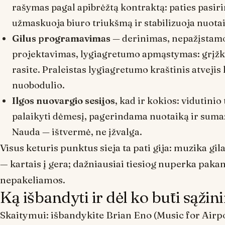
rašymas pagal apibrėžtą kontraktą: paties pasiri
užmaskuoja biuro triukšmą ir stabilizuoja nuota
Gilus programavimas
— derinimas, nepažįstam
projektavimas, lygiagretumo apmąstymas: grįžkit
rasite. Praleistas lygiagretumo kraštinis atvejis
nuobodulio.
Ilgos nuovargio sesijos
, kad ir kokios: vidutin
palaikyti dėmesį, pagerindama nuotaiką ir suma
Nauda — ištvermė, ne įžvalga.
Visus keturis punktus sieja ta pati gija: muzika gi
— kartais į gera; dažniausiai tiesiog nuperka pak
nepakeliamos.
Ką išbandyti ir dėl ko būti sąži
Skaitymui: išbandykite Brian Eno (
Music for Airp