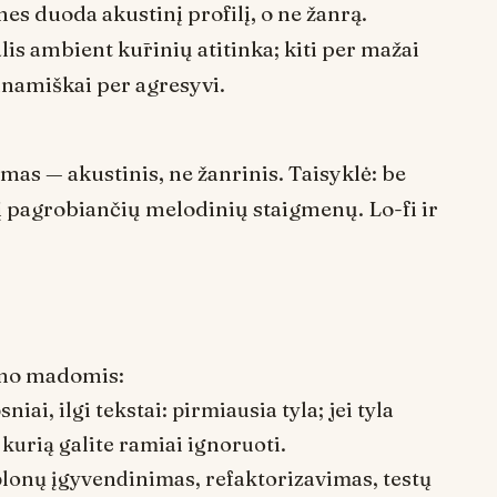
 nes duoda akustinį profilį, o ne žanrą.
alis
ambient
kūrinių atitinka; kiti per mažai
dinamiškai per agresyvi.
as — akustinis, ne žanrinis. Taisyklė:
be
į pagrobiančių melodinių staigmenų
.
Lo-fi
ir
ymo madomis:
iai, ilgi tekstai: pirmiausia tyla; jei tyla
rią galite ramiai ignoruoti.
lonų įgyvendinimas, refaktorizavimas, testų