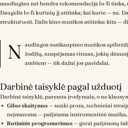
naudingiau nei bendra rekomendacija
lo-fi tinka
,
Daugelis
lo-fi
kūrinių jį atitinka; kai kurie — ne. D
struktūruoti. Dalis kino muzikos atitinka; kita — 
N
audingos susikaupimo muzikos apibrėžim
žodžių, nuspėjamas ritmas, jokių dėmes
ambient
— tik dažni jos pavidalai.
Darbinė taisyklė pagal užduotį
Darbinė taisyklė, paremta įrodymais, o ne klaus
Gilus skaitymas
— sunki proza, techniniai straipsn
neįmanoma — pažįstama instrumentinė muzika, ku
Rutininis programavimas
— gerai pažįstamų šab