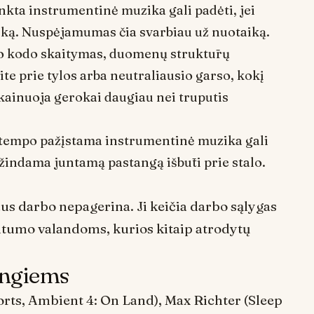
nkta instrumentinė muzika gali padėti, jei
iką. Nuspėjamumas čia svarbiau už nuotaiką.
o kodo skaitymas, duomenų struktūrų
e prie tylos arba neutraliausio garso, kokį
 kainuoja gerokai daugiau nei truputis
io tempo pažįstama instrumentinė muzika gali
žindama juntamą pastangą išbūti prie stalo.
laus darbo nepagerina. Ji keičia darbo sąlygas
antumo valandoms, kurios kitaip atrodytų
ningiems
orts
,
Ambient 4: On Land
), Max Richter (
Sleep