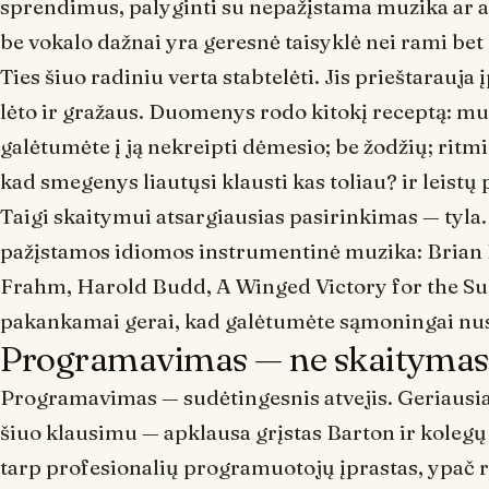
sprendimus, palyginti su nepažįstama muzika ar a
be vokalo
dažnai yra geresnė taisyklė nei
rami bet
Ties šiuo radiniu verta stabtelėti. Jis prieštarauj
lėto ir gražaus. Duomenys rodo kitokį receptą: mu
galėtumėte į ją nekreipti dėmesio; be žodžių; rit
kad smegenys liautųsi klausti
kas toliau?
ir leistų
Taigi skaitymui atsargiausias pasirinkimas — tyla
pažįstamos idiomos instrumentinė muzika: Brian E
Frahm, Harold Budd, A Winged Victory for the Sull
pakankamai gerai, kad galėtumėte sąmoningai nust
Programavimas — ne skaitymas. 
Programavimas — sudėtingesnis atvejis. Geriausias
šiuo klausimu — apklausa grįstas Barton ir koleg
tarp profesionalių programuotojų įprastas, ypač r