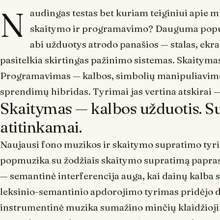
N
audingas testas bet kuriam teiginiui apie muz
skaitymo
ir
programavimo
? Dauguma populi
abi užduotys atrodo panašios — stalas, ekran
pasitelkia skirtingas pažinimo sistemas. Skaityma
Programavimas — kalbos, simbolių manipuliavimo,
sprendimų hibridas. Tyrimai jas vertina atskirai 
Skaitymas — kalbos užduotis. Su 
atitinkamai.
Naujausi fono muzikos ir skaitymo supratimo tyrim
popmuzika su žodžiais skaitymo supratimą paprast
— semantinė interferencija auga, kai dainų kalba
leksinio-semantinio apdorojimo tyrimas pridėjo d
instrumentinė muzika sumažino minčių klaidžioji