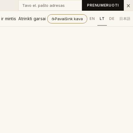
Tavo el. pašto adresas
×
PRENUMERUOTI
ir mintis
Atrinkti garsai
☕
Pavaišink kava
EN
LT
DE
日本語