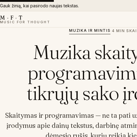
Gauk žinią, kai pasirodo naujas tekstas.
M
·
F
·
T
MUSIC FOR THOUGHT
MUZIKA IR MINTIS
·
4 MIN SKA
Muzika skait
programavimui
tikrųjų sako 
Skaitymas ir programavimas — ne ta pati už
įrodymus apie dainų tekstus, darbinę atmin
dėmesio rūšis, kurių reikia kie