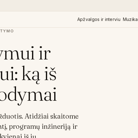
Apžvalgos ir interviu
Muzika 
ITYMO
ymui ir
: ką iš
įrodymai
duotis. Atidžiai skaitome
tį, programų inžineriją ir
kvienai iš jų.