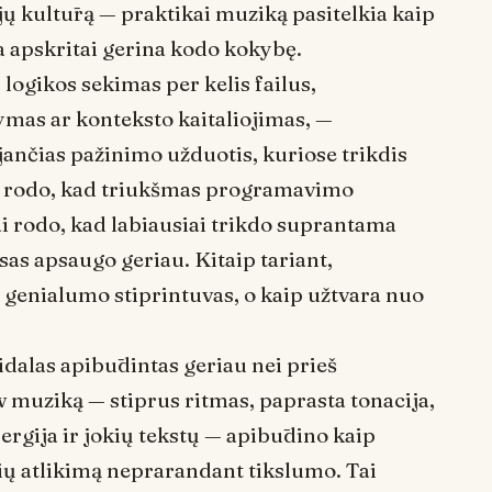
ų kultūrą — praktikai muziką pasitelkia kaip
ka apskritai gerina kodo kokybę.
logikos sekimas per kelis failus,
mas ar konteksto kaitaliojimas, —
ančias pažinimo užduotis, kuriose trikdis
mai rodo, kad triukšmas programavimo
i rodo, kad labiausiai trikdo suprantama
as apsaugo geriau. Kitaip tariant,
p
genialumo stiprintuvas
, o kaip
užtvara nuo
alas apibūdintas geriau nei prieš
w
muziką — stiprus ritmas, paprasta tonacija,
ergija ir jokių tekstų — apibūdino kaip
ių atlikimą neprarandant tikslumo. Tai