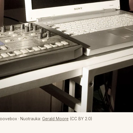
groovebox
· Nuotrauka:
Gerald Moore
(CC BY 2.0)