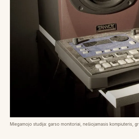
Miegamojo studija: garso monitoriai, nešiojamasis kompiuteris, 