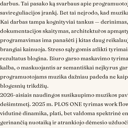
darbus. Tai pasako ką svarbaus apie programuotoj
savireguliacijos įrankį. Bet tai neįrodo, kad muzi
Kai darbas tampa kognityviai tankus — derinimas, 
dokumentacijos skaitymas, architektūros apmąsty
programavimas ima panašėti į kitas daug reikalauj
brangiai kainuoja. Streso sąlygomis atlikti tyri
rezultatus blogina. Biuro garso maskavimo tyrima
kalba, o maskuojantis ar semantiškai neįkyrus gars
programuotojams muzika dažniau padeda ne kai
blogesnių trikdžių
.
2026-aisiais naudingos susikaupimo muzikos pavid
dešimtmetį. 2025 m.
PLOS ONE
tyrimas
work flo
vidutinė dinamika, plati, bet valdoma spektrinė en
gerinančią nuotaiką ir atrankiojo dėmesio užduoč