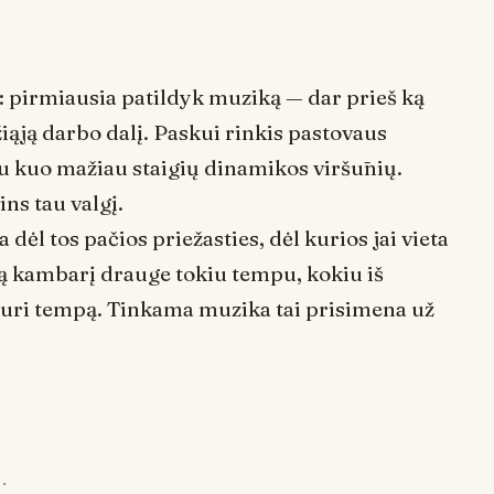
: pirmiausia patildyk muziką — dar prieš ką
iąją darbo dalį. Paskui rinkis pastovaus
u kuo mažiau staigių dinamikos viršūnių.
ns tau valgį.
 dėl tos pačios priežasties, dėl kurios jai vieta
visą kambarį drauge tokiu tempu, kokiu iš
 turi tempą. Tinkama muzika tai prisimena už