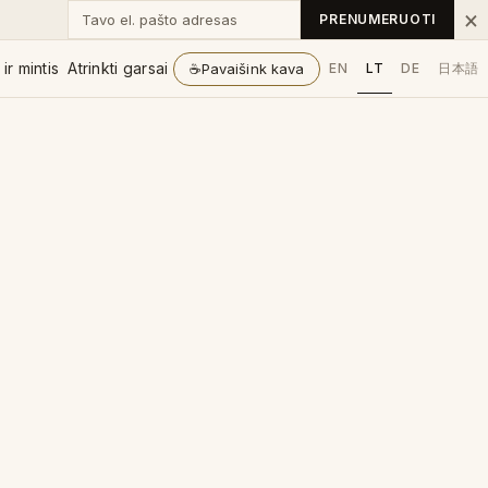
Tavo el. pašto adresas
×
PRENUMERUOTI
ir mintis
Atrinkti garsai
☕
Pavaišink kava
EN
LT
DE
日本語