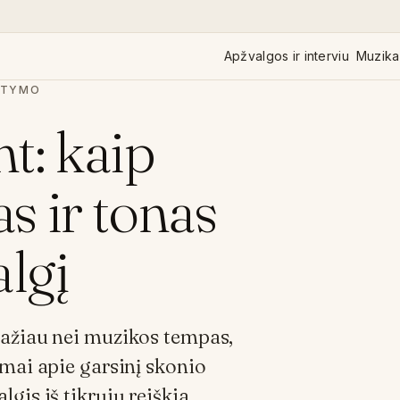
Apžvalgos ir interviu
Muzika 
ITYMO
t: kaip
s ir tonas
algį
ažiau nei muzikos tempas,
imai apie garsinį skonio
gis iš tikrųjų reiškia.