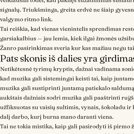
veikiausiai todėl, kad pakilęs sužadinimas susiauri
signalų. Triukšminga, greita erdvė ne šiaip gyves
valgymo ritmo link.
Tai reiškia, kad vienas vienintelis sprendimas res
garsiakalbius — jau lemia, kiek ilgai žmonės užsibūn
Žanro
pasirinkimas sveria kur kas mažiau negu tai,
Pats skonis iš dalies yra girdima
Netikėtesnė tyrimų kryptis, dažnai vadinama
soni
kad muzika gali sistemingai keisti tai, kaip junt
muzika gali sustiprinti juntamą patiekalo saldum
aukštais dažniais sodri muzika gali paaštrinti rūg
užfiksuotas su vaisių sultimis, vynais, šokoladu ir k
dalį darbo, kurį burna mano daranti viena.
Tai ne tokia mistika, kaip gali pasirodyti iš pirmo 