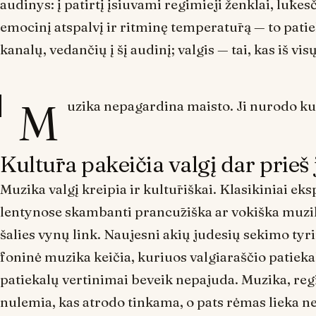
audinys: į patirtį įsiuvami regimieji ženklai, lūkes
emocinį atspalvį ir ritminę temperatūrą — to patiek
kanalų, vedančių į šį audinį; valgis — tai, kas iš vis
M
uzika nepagardina maisto. Ji nurodo kūn
Kultūra pakeičia valgį dar prieš
Muzika valgį kreipia ir kultūriškai. Klasikiniai 
lentynose skambanti prancūziška ar vokiška muzik
šalies vynų link. Naujesni akių judesių sekimo tyr
foninė muzika keičia, kuriuos valgiaraščio patieka
patiekalų vertinimai beveik nepajuda. Muzika, reg
nulemia, kas atrodo tinkama, o pats rėmas lieka n