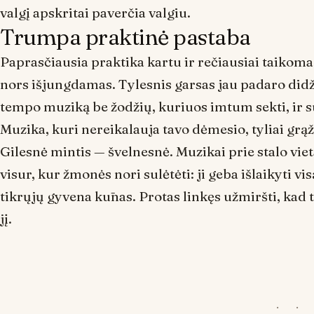
valgį apskritai paverčia valgiu.
Trumpa praktinė pastaba
Paprasčiausia praktika kartu ir rečiausiai taikoma
nors išjungdamas. Tylesnis garsas jau padaro didž
tempo muziką be žodžių, kuriuos imtum sekti, ir s
Muzika, kuri nereikalauja tavo dėmesio, tyliai grąži
Gilesnė mintis — švelnesnė. Muzikai prie stalo vieta
visur, kur žmonės nori sulėtėti: ji geba išlaikyti 
tikrųjų gyvena kūnas. Protas linkęs užmiršti, kad
jį.