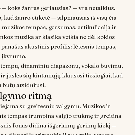
o —
koks žanras geriausias?
— yra netaiklus.
kad žanro etiketė — silpniausias iš visų čia
a muzikos tempas, garsumas, artikuliacija ir
linkos muzika ar klasika veikia ne dėl kokios
 panašus akustinis profilis: lėtesnis tempas,
o įkyrumo.
— tempu, dinaminiu diapazonu, vokalo buvimu,
 juslės šių kintamųjų klausosi tiesiogiai, kad
 būtų atsidūrusi.
algymo ritmą
siejama su greitesniu valgymu. Muzikos ir
is tempas trumpina valgio trukmę ir greitina
sesnis fonas didina išgeriamų gėrimų kiekį —