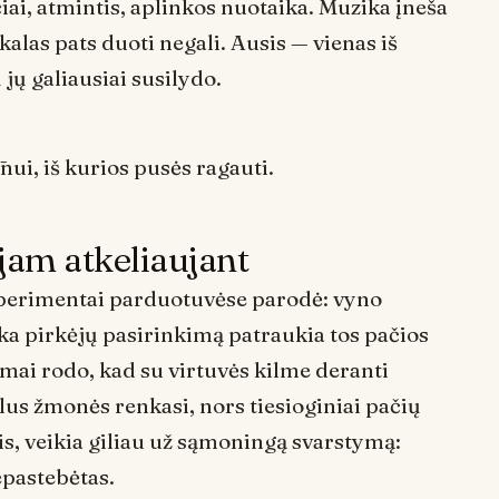
čiai, atmintis, aplinkos nuotaika. Muzika įneša
alas pats duoti negali. Ausis — vienas iš
ų jų galiausiai susilydo.
ui, iš kurios pusės ragauti.
 jam atkeliaujant
eksperimentai parduotuvėse parodė: vyno
a pirkėjų pasirinkimą patraukia tos pačios
imai rodo, kad su virtuvės kilme deranti
lus žmonės renkasi, nors tiesioginiai pačių
is, veikia giliau už sąmoningą svarstymą:
epastebėtas.