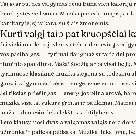
Tai svarbu, nes valgymas retai būna vien kalorijų r
bendrystės veiksmas. Muzika padeda nuspręsti, ku
kambaryje, šį vakarą, su šiais žmonėmis.
Kurti valgį taip pat kruopščiai k
Jei siekiama lėto, juslėms atviro, dėmesingo valgy
vos pasibaigęs, — tyrimai daugmaž sutaria dėl prof
ritminio spaudimo. Mažai žodžių arba visai be jų. 
tyrimuose klasikinė muzika siejama su didesniu 
garsai valgymo erdvėse — su geresne emocine savij
Jei tikslas priešingas — energijos pilna erdvė, b
muzika visa tai sukurs greitai ir patikimai. Mainai 
mažiau dėmesio lieka lėkštės subtilybėms.
Lėto klausymosi dvasia valgomas valgis nėra dorybi
užtrunka ir palieka pėdsaką. Muzika lieka fone, bet 