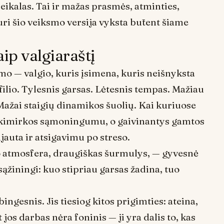
eikalas. Tai ir mažas prasmės, atminties,
ri šio veiksmo versija vyksta būtent šiame
aip valgiaraštį
mo — valgio, kuris įsimena, kuris neišnyksta
ilio. Tylesnis garsas. Lėtesnis tempas. Mažiau
Mažai staigių dinamikos šuolių. Kai kuriuose
akimirkos sąmoningumu, o gaivinantys gamtos
auta ir atsigavimu po streso.
aro atmosfera, draugiškas šurmulys, — gyvesnė
sąžiningi: kuo stipriau garsas žadina, tuo
ngesnis. Jis tiesiog kitos prigimties: ateina,
jos darbas nėra foninis — ji yra dalis to, kas