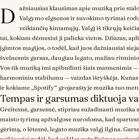
D
ažniausias klausimas apie muziką prie stal
Valgymo elgsenos ir suvokimo tyrimai rodo, 
veikiančių kintamųjų. Valgį iš tikrųjų keiči
tai, kokiam dėmesiui ji palieka vietos. Džiazas, ap
įgimtos magijos, o todėl, kad juos dažniausiai sieja
švelnesnis garsas, daugiau legato, mažiau ritmini
Vos tik muziką imi apibūdinti šiais matmenimis 
harmoniniu stabilumu — vaizdas išryškėja. Kūnas ir
ir kokiame „Spotify“ grojaraštyje muzika tuo metu
Tempas ir garsumas diktuoja v
Greitesnė, garsesnė, stipriau sužadinanti muzika 
maisto tyrimų apžvalgose nurodoma, kad spartesn
gėrimą, o lėtesnė, legato muzika valgį ilgina. Gar