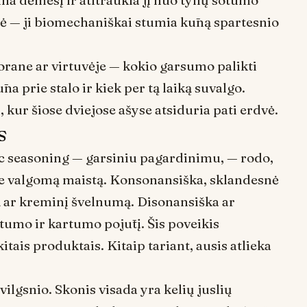
na dėmesį ir atitraukia jį nuo tylių sotumo
nė — ji biomechaniškai stumia kūną spartesnio
torane ar virtuvėje — kokio garsumo palikti
a prie stalo ir kiek per tą laiką suvalgo.
 kur šiose dviejose ašyse atsiduria pati erdvė.
s
c seasoning
— garsiniu pagardinimu, — rodo,
ame valgomą maistą. Konsonansiška, sklandesnė
ą ar kreminį švelnumą. Disonansiška ar
štumo ir kartumo pojūtį. Šis poveikis
itais produktais. Kitaip tariant, ausis atlieka
žvilgsnio. Skonis visada yra kelių juslių