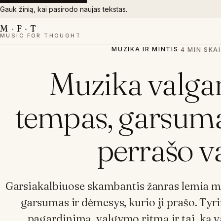
Gauk žinią, kai pasirodo naujas tekstas.
M
·
F
·
T
MUSIC FOR THOUGHT
MUZIKA IR MINTIS
·
4 MIN SKA
Muzika valgan
tempas, garsuma
perrašo v
Garsiakalbiuose skambantis žanras lemia m
garsumas ir dėmesys, kurio ji prašo. Tyr
pagardinimą, valgymo ritmą ir tai, ką val