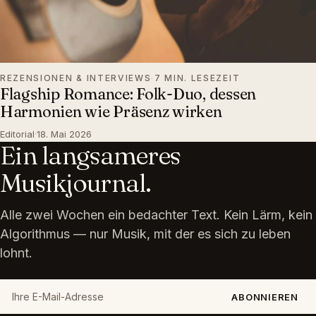
REZENSIONEN & INTERVIEWS
·
7 MIN. LESEZEIT
Flagship Romance: Folk-Duo, dessen
Harmonien wie Präsenz wirken
Editorial
·
18. Mai 2026
Ein langsameres
Musikjournal.
Alle zwei Wochen ein bedachter Text. Kein Lärm, kein
Algorithmus — nur Musik, mit der es sich zu leben
lohnt.
Ihre E-Mail-Adresse
ABONNIEREN