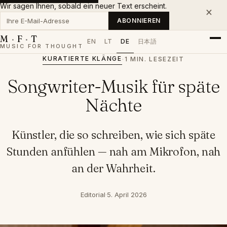
Wir sagen Ihnen, sobald ein neuer Text erscheint.
×
Ihre E-Mail-Adresse
ABONNIEREN
M
·
F
·
T
EN
LT
DE
日本語
MUSIC FOR THOUGHT
KURATIERTE KLÄNGE
·
1 MIN. LESEZEIT
Songwriter-Musik für späte
Nächte
Künstler, die so schreiben, wie sich späte
Stunden anfühlen — nah am Mikrofon, nah
an der Wahrheit.
Editorial
·
5. April 2026